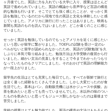
ヶ月後でした。英語に力を入れている大学に入り、授業はほとんど
英語で進められていました。英語の概論から音声学など言語の構造
的な勉強も行います。そこでとても強く感じたことが、せっかく英
語を勉強しているのだから現地で生の英語と文化を体験したいと感
じていました。アメリカに旅行に行ったことはありました。映画も
新聞も英語のものを読んではいましたが、どこか遠くのことに感じ
ていました。
せっかく英語を勉強しているのでもっとアメリカを近くに感じたい
という思いが留学に繋がりました。TOEFLの試験を受け一定のレ
ベルがないと留学が認められなかったため、英語の“試験勉強”を久
しぶりに本気で取り組みました。勉強方法は大学受験の復習から行
いました。細かい文法の見直しをすることで今までわかったつもり
なっていたものもクリアにしました。そのおかげで英語の理解能力
が一段上がりました。
留学先の生活はとても充実した毎日でした。すべてが新鮮で旅行と
は全く違った経験をたくさんできました。しかし大変だったのが食
生活でした。基本はパン。自動販売機には水かジュースや炭酸。お
茶を飲みたいと思っても売っていませんでした。水以外の味のつい
たものを飲みたいと思ってもジュース類しかなかったのは最後まで
苦労しました。
学校の授業はとても魅力的でした。英語の構造や文法はもちろんの