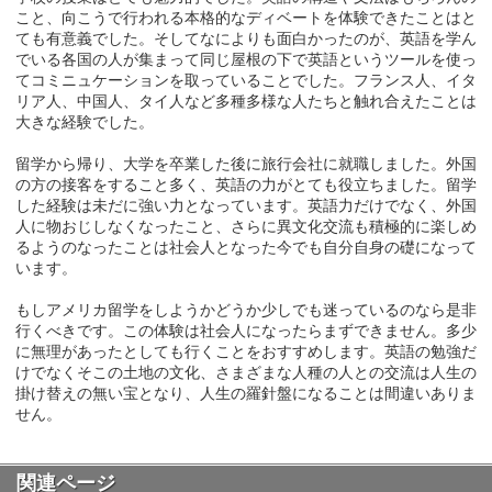
こと、向こうで行われる本格的なディベートを体験できたことはと
ても有意義でした。そしてなによりも面白かったのが、英語を学ん
でいる各国の人が集まって同じ屋根の下で英語というツールを使っ
てコミニュケーションを取っていることでした。フランス人、イタ
リア人、中国人、タイ人など多種多様な人たちと触れ合えたことは
大きな経験でした。
留学から帰り、大学を卒業した後に旅行会社に就職しました。外国
の方の接客をすること多く、英語の力がとても役立ちました。留学
した経験は未だに強い力となっています。英語力だけでなく、外国
人に物おじしなくなったこと、さらに異文化交流も積極的に楽しめ
るようのなったことは社会人となった今でも自分自身の礎になって
います。
もしアメリカ留学をしようかどうか少しでも迷っているのなら是非
行くべきです。この体験は社会人になったらまずできません。多少
に無理があったとしても行くことをおすすめします。英語の勉強だ
けでなくそこの土地の文化、さまざまな人種の人との交流は人生の
掛け替えの無い宝となり、人生の羅針盤になることは間違いありま
せん。
関連ページ