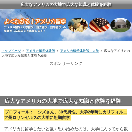
広大なアメリカの大地で広大な知識と体験を経験
トップページ
＞
アメリカ留学体験談
＞
アメリカ留学体験談：大学
＞ 広大なアメリカの
大地で広大な知識と体験を経験
スポンサーリンク
広大なアメリカの大地で広大な知識と体験を経験
プロフィール： シズさん、30代男性、大学2年時にカリフォルニ
ア州ロサンゼルスの大学に短期留学
アメリカに留学したいと強く思い始めたのは、大学に入ってから数